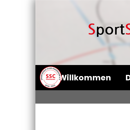
S
port
Willkommen
D