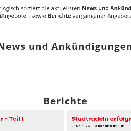
ologisch sortiert
die aktuellsten
News und Ankün
z-)Angeboten
sowie
Berichte
vergangener Angebote
News und Ankündigunge
Berichte
- Teil 1
Stadtradeln erfolg
24.06.2026
, Tiemo Winkelmann