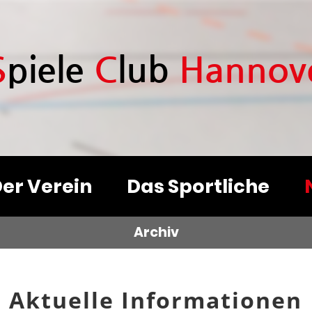
S
piele
C
lub
H
annov
er Verein
Das Sportliche
Archiv
Aktuelle Informationen