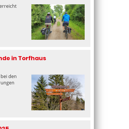
erreicht
e in Torfhaus
 bei den
rungen
025