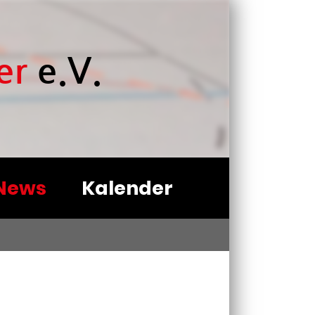
er
e.V.
News
Kalender