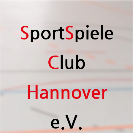
S
port
S
piele
C
lub
H
annover
e.V.