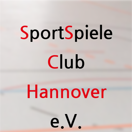
S
port
S
piele
C
lub
H
annover
e.V.