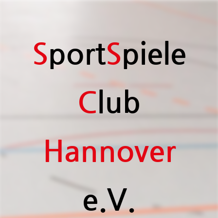
S
port
S
piele
C
lub
H
annover
e.V.