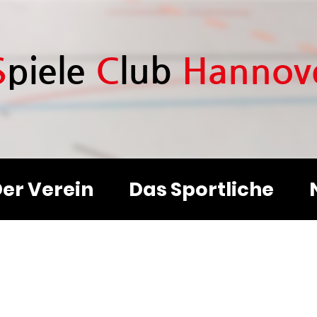
S
piele
C
lub
H
annov
er Verein
Das Sportliche