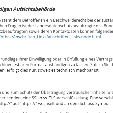
digen Aufsichtsbehörde
ße steht dem Betroffenen ein Beschwerderecht bei der zustä
ichen Fragen ist der Landesdatenschutzbeauftragte des Bu
chutzbeauftragten sowie deren Kontaktdaten können folgen
fothek/Anschriften_Links/anschriften_links-node.html
.
Grundlage Ihrer Einwilligung oder in Erfüllung eines Vertrag
schinenlesbaren Format aushändigen zu lassen. Sofern Sie 
, erfolgt dies nur, soweit es technisch machbar ist.
n und zum Schutz der Übertragung vertraulicher Inhalte, wi
iber senden, eine SSL-bzw. TLS-Verschlüsselung. Eine versc
ttp://” auf “https://” wechselt und an dem Schloss-Symbol in