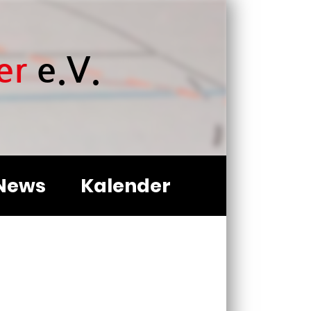
er
e.V.
News
Kalender